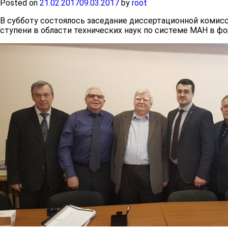
Posted on
21.02.2017
09.03.2017
by
root
Платные образовательные
В субботу состоялось заседание диссертационной комис
услуги
ступени в области технических наук по системе МАН в фо
Финансово-хозяйственная
деятельность
Вакантные места для приема
(перевода) обучающихся
Международное
сотрудничество
Организация питания в
образовательной организации