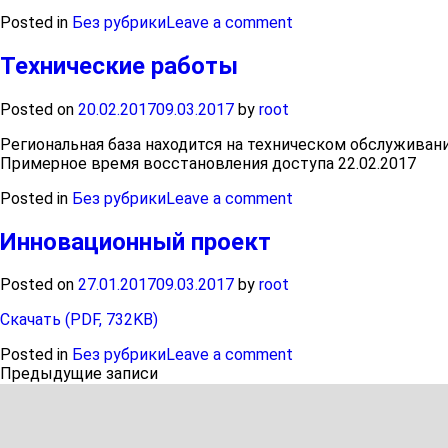
Posted in
Без рубрики
Leave a comment
Технические работы
Posted on
20.02.2017
09.03.2017
by
root
Региональная база находится на техническом обслуживани
Примерное время восстановления доступа 22.02.2017
Posted in
Без рубрики
Leave a comment
Инновационный проект
Posted on
27.01.2017
09.03.2017
by
root
Скачать (PDF, 732KB)
Posted in
Без рубрики
Leave a comment
Навигация
Предыдущие записи
по
записям