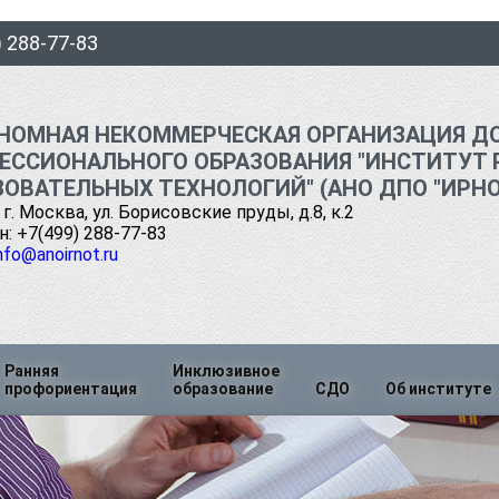
) 288-77-83
НОМНАЯ НЕКОММЕРЧЕСКАЯ ОРГАНИЗАЦИЯ Д
ЕССИОНАЛЬНОГО ОБРАЗОВАНИЯ "ИНСТИТУТ 
ЗОВАТЕЛЬНЫХ ТЕХНОЛОГИЙ" (АНО ДПО "ИРНО
 г. Москва, ул. Борисовские пруды, д.8, к.2
: +7(499) 288-77-83
nfo@anoirnot.ru
Ранняя
Инклюзивное
профориентация
образование
СДО
Об институте
я
Руководств
Проекты