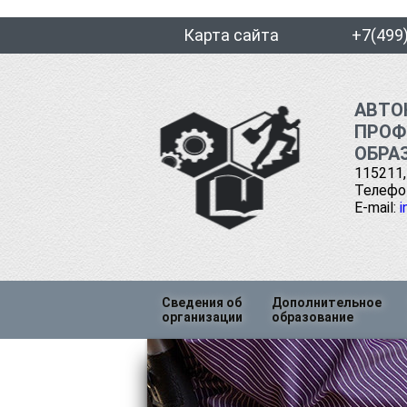
Карта сайта
+7(499
АВТО
ПРОФ
ОБРА
115211,
Телефон
E-mail:
i
Перейти
Сведения об
Дополнительное
к
организации
образование
содержимому
Основные сведения
Профессиональна
переподготовка
Структура и органы управления