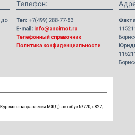
Телефон:
Адре
 до
Тел:
+7(499) 288-77-83
Факти
E-mail:
info@anoirnot.ru
115211
.
Телефонный справочник
Борисо
Политика конфиденциальности
Юриди
115211
Борисо
е Курского направления МЖД), автобус №770, с827,