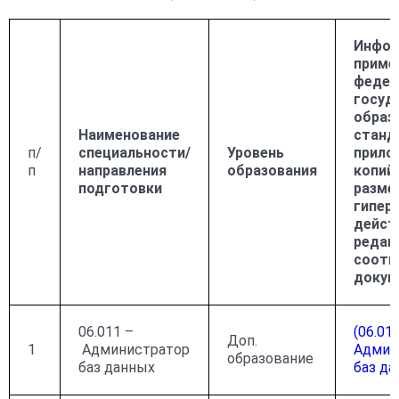
Инфор
приме
федер
госуд
образ
Наименование
станд
п/
специальности/
Уровень
прило
п
направления
образования
копий
подготовки
разме
гипер
дейст
редак
соотв
докум
06.011 –
(06.011
Доп.
1
Администратор
Админ
образование
баз данных
баз д