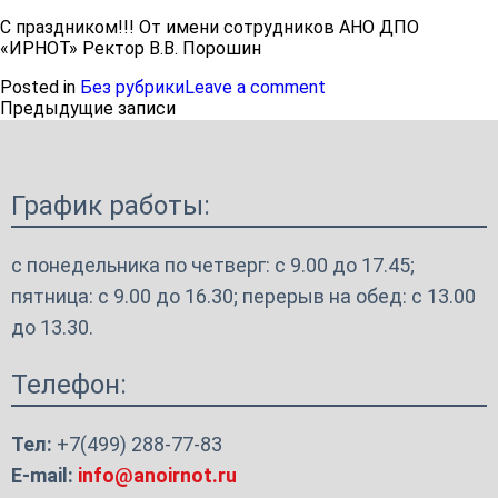
С праздником!!! От имени сотрудников АНО ДПО
«ИРНОТ» Ректор В.В. Порошин
Posted in
Без рубрики
Leave a comment
Навигация
Предыдущие записи
по
записям
График работы:
с понедельника по четверг: с 9.00 до 17.45;
пятница: с 9.00 до 16.30; перерыв на обед: с 13.00
до 13.30.
Телефон:
Тел:
+7(499) 288-77-83
E-mail:
info@anoirnot.ru