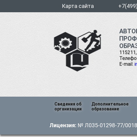
Карта сайта
+7(499
АВТО
ПРОФ
ОБРА
115211,
Телефон
E-mail:
i
Перейти
Сведения об
Дополнительное
к
организации
образование
содержимому
Основные сведения
Профессиональна
Лицензия:
№ Л035-01298-77/00185
переподготовка