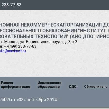
) 288-77-83
НОМНАЯ НЕКОММЕРЧЕСКАЯ ОРГАНИЗАЦИЯ Д
ЕССИОНАЛЬНОГО ОБРАЗОВАНИЯ "ИНСТИТУТ 
ЗОВАТЕЛЬНЫХ ТЕХНОЛОГИЙ" (АНО ДПО "ИРНО
 г. Москва, ул. Борисовские пруды, д.8, к.2
: +7(499) 288-77-83
nfo@anoirnot.ru
Ранняя
Инклюзивное
профориентация
образование
СДО
Об институте
я
Руководств
459 от «03» сентября 2014 г.