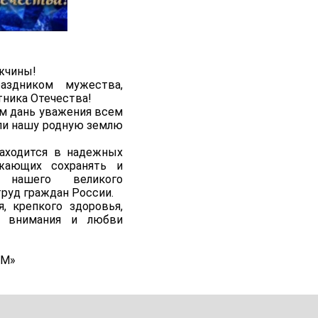
жчины!
аздником мужества,
тника Отечества!
ем дань уважения всем
ли нашу родную землю
находится в надежных
лжающих сохранять и
ь нашего великого
труд граждан России.
, крепкого здоровья,
в, внимания и любви
ЭМ»