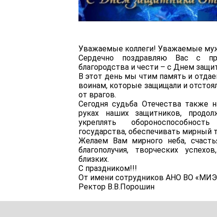
Платные образовательные
услуги
Финансово-хозяйственная
Уважаемые коллеги! Уважаемые му
деятельность
Сердечно поздравляю Вас с пр
благородства и чести – с Днем защи
В этот день мы чтим память и отда
Вакантные места для приема
воинам, которые защищали и отстоя
(перевода) обучающихся
от врагов.
Сегодня судьба Отечества также 
Международное
руках наших защитников, продо
сотрудничество
укреплять обороноспособност
государства, обеспечивать мирный 
Желаем Вам мирного неба, счастья
Организация питания в
образовательной организации
благополучия, творческих успехо
близких.
С праздником!!!
От имени сотрудников АНО ВО «МИ
Ректор
В.В.Порошин