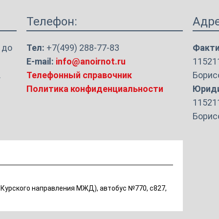
Телефон:
Адре
 до
Тел:
+7(499) 288-77-83
Факти
E-mail:
info@anoirnot.ru
115211
.
Телефонный справочник
Борисо
Политика конфиденциальности
Юриди
115211
Борисо
е Курского направления МЖД), автобус №770, с827,