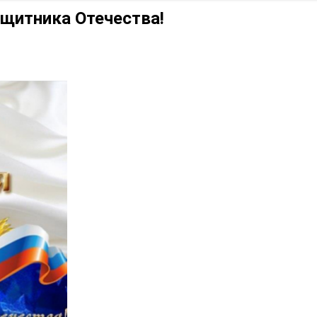
Проекты
фикации
щитника Отечества!