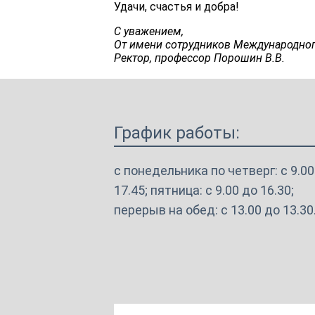
Удачи, счастья и добра!
Платные образовательные
С уважением,
услуги
От имени сотрудников Международног
Ректор, профессор Порошин В.В.
Финансово-хозяйственная
деятельность
Вакантные места для приема
(перевода) обучающихся
График работы:
Международное
с понедельника по четверг: с 9.00
сотрудничество
17.45; пятница: с 9.00 до 16.30;
Организация питания в
перерыв на обед: с 13.00 до 13.30
образовательной организации