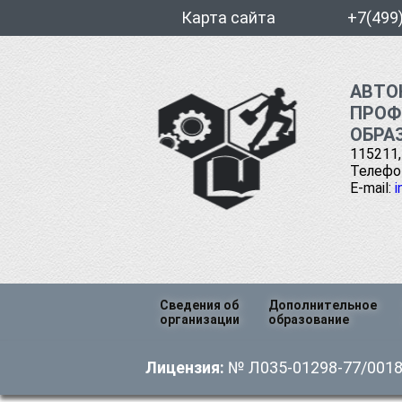
Карта сайта
+7(499
АВТО
ПРОФ
ОБРА
115211,
Телефон
E-mail:
i
Перейти
Сведения об
Дополнительное
к
организации
образование
содержимому
Основные сведения
Профессиональна
Лицензия:
№ Л035-01298-77/00185
переподготовка