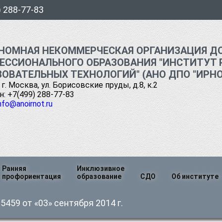
) 288-77-83
НОМНАЯ НЕКОММЕРЧЕСКАЯ ОРГАНИЗАЦИЯ Д
ЕССИОНАЛЬНОГО ОБРАЗОВАНИЯ "ИНСТИТУТ 
ЗОВАТЕЛЬНЫХ ТЕХНОЛОГИЙ" (АНО ДПО "ИРНО
 г. Москва, ул. Борисовские пруды, д.8, к.2
: +7(499) 288-77-83
nfo@anoirnot.ru
Ранняя
Инклюзивное
профориентация
образование
СДО
Об институте
я
Руководств
459 от «03» сентября 2014 г.