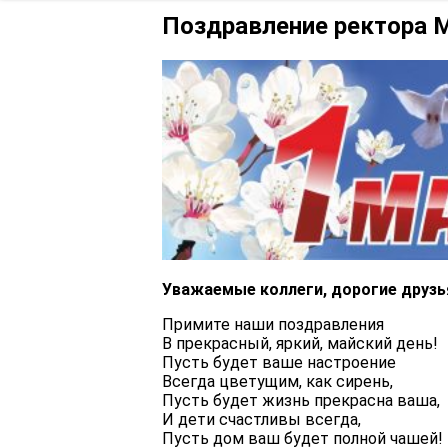
Структура и органы управления
образовательной организацией
Повышение квали
Поздравление ректора 
Документы
Образование
Образовательные стандарты и
требования
Руководство
Педагогический состав
Уважаемые коллеги, дорогие друзь
Материально-техническое
Примите наши поздравления
обеспечение и оснащённость
В прекрасный, яркий, майский день!
образовательного процесса.
Пусть будет ваше настроение
Доступная среда
Всегда цветущим, как сирень,
Пусть будет жизнь прекрасна ваша,
И дети счастливы всегда,
Стипендии и меры поддержки
обучающихся
Пусть дом ваш будет полной чашей!