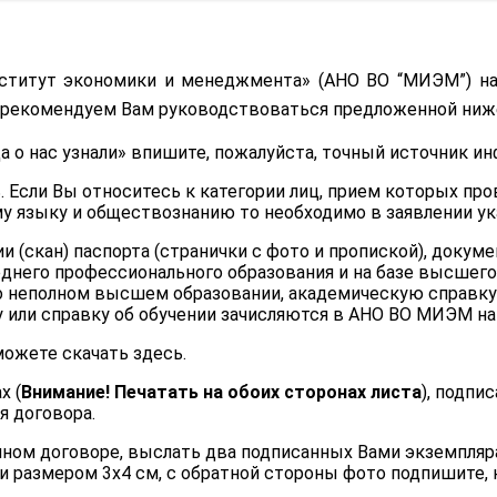
Проекты
фикации
ститут экономики и менеджмента» (АНО ВО “МИЭМ”) на
ы рекомендуем Вам руководствоваться предложенной ниж
да о нас узнали» впишите, пожалуйста, точный источник и
ь
. Если Вы относитесь к категории лиц, прием которых пр
 языку и обществознанию то необходимо в заявлении ук
и (скан) паспорта (странички с фото и пропиской), доку
реднего профессионального образования и на базе высшег
 неполном высшем образовании, академическую справку 
или справку об обучении зачисляются в АНО ВО МИЭМ на 
 можете скачать
здесь
.
х (
Внимание! Печатать на обоих сторонах листа
), подпи
я договора.
ном договоре, выслать два подписанных Вами экземпляра н
ии размером 3х4 см, с обратной стороны фото подпишите,