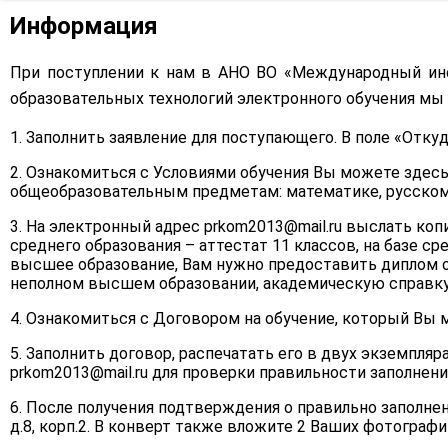
Структура и органы управления
образовательной организацией
Повышение квали
Информация
Документы
При поступлении к нам в АНО ВО «Международный ин
образовательных технологий электронного обучения м
Образование
1. Заполнить
заявление для поступающего
. В поле «Отку
Образовательные стандарты и
2. Ознакомиться с Условиями обучения Вы можете
здес
требования
общеобразовательным предметам: математике, русскому
3. На электронный адрес
prkom2013@mail.ru
выслать копи
Руководство
среднего образования – аттестат 11 классов, на базе с
высшее образование, Вам нужно предоставить диплом о
Педагогический состав
неполном высшем образовании, академическую справку 
4. Ознакомиться с Договором на обучение, который Вы
Материально-техническое
обеспечение и оснащённость
5. Заполнить договор, распечатать его в двух экземпляра
образовательного процесса.
Доступная среда
prkom2013@mail.ru
для проверки правильности заполнени
6. После получения подтверждения о правильно заполнен
Стипендии и меры поддержки
д.8, корп.2. В конверт также вложите 2 Ваших фотограф
обучающихся