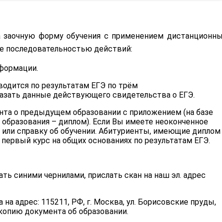
График работы и контакты
Схема проезда
 заочную форму обучения с применением дистанционн
е последовательностью действий:
Вакансии института
нформации.
оводится по результатам ЕГЭ по трём
азать данные действующего свидетельства о ЕГЭ.
мента о предыдущем образовании с приложением (на базе
о образования – диплом). Если Вы имеете неоконченное
или справку об обучении. Абитуриенты, имеющие диплом
первый курс на общих основаниях по результатам ЕГЭ.
сать синими чернилами, прислать скан на наш эл. адрес
а адрес: 115211, РФ, г. Москва, ул. Борисовские пруды,
 копию документа об образовании.