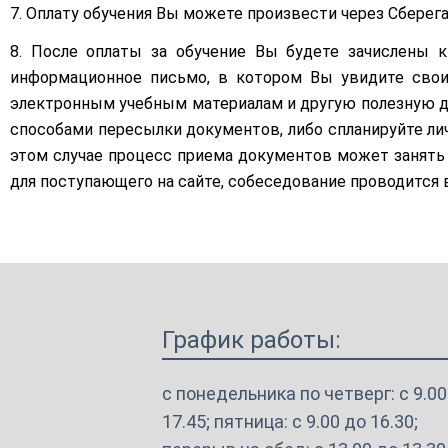
7. Оплату обучения Вы можете произвести через Сберег
Платные образовательные
8. После оплаты за обучение Вы будете зачислены 
услуги
информационное письмо, в котором Вы увидите свои
Финансово-хозяйственная
электронным учебным материалам и другую полезную д
деятельность
способами пересылки документов, либо спланируйте л
этом случае процесс приема документов может занять
Вакантные места для приема
(перевода) обучающихся
для поступающего на сайте, собеседование проводится в
Международное
сотрудничество
Организация питания в
образовательной организации
График работы:
с понедельника по четверг: с 9.00
17.45; пятница: с 9.00 до 16.30;