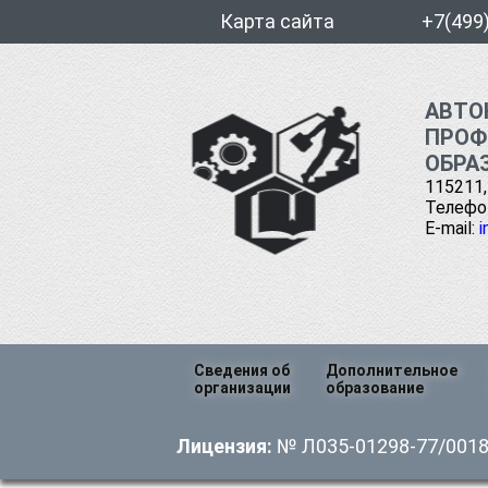
Карта сайта
+7(499
АВТО
ПРОФ
ОБРА
115211,
Телефон
E-mail:
i
Перейти
Сведения об
Дополнительное
к
организации
образование
содержимому
Основные сведения
Профессиональна
Лицензия:
№ Л035-01298-77/00185
переподготовка