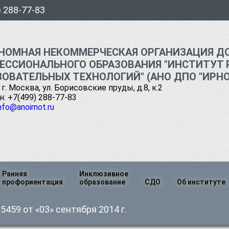
) 288-77-83
НОМНАЯ НЕКОММЕРЧЕСКАЯ ОРГАНИЗАЦИЯ Д
ЕССИОНАЛЬНОГО ОБРАЗОВАНИЯ "ИНСТИТУТ 
ЗОВАТЕЛЬНЫХ ТЕХНОЛОГИЙ" (АНО ДПО "ИРНО
 г. Москва, ул. Борисовские пруды, д.8, к.2
: +7(499) 288-77-83
nfo@anoirnot.ru
Ранняя
Инклюзивное
профориентация
образование
СДО
Об институте
я
Руководств
459 от «03» сентября 2014 г.