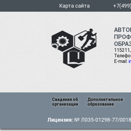
Карта сайта
+7(499
АВТО
ПРОФ
ОБРА
115211,
Телефон
E-mail:
i
Перейти
Сведения об
Дополнительное
к
организации
образование
содержимому
Основные сведения
Профессиональна
Лицензия:
№ Л035-01298-77/00185
переподготовка