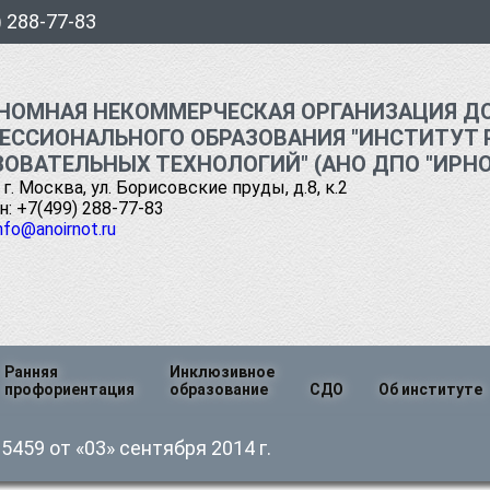
) 288-77-83
НОМНАЯ НЕКОММЕРЧЕСКАЯ ОРГАНИЗАЦИЯ Д
ЕССИОНАЛЬНОГО ОБРАЗОВАНИЯ "ИНСТИТУТ 
ЗОВАТЕЛЬНЫХ ТЕХНОЛОГИЙ" (АНО ДПО "ИРНО
 г. Москва, ул. Борисовские пруды, д.8, к.2
: +7(499) 288-77-83
nfo@anoirnot.ru
Ранняя
Инклюзивное
профориентация
образование
СДО
Об институте
я
Руководств
459 от «03» сентября 2014 г.