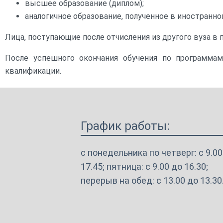
высшее образование (диплом);
аналогичное образование, полученное в иностранн
Платные образовательные
услуги
Лица, поступающие после отчисления из другого вуза в
Финансово-хозяйственная
деятельность
После успешного окончания обучения по программа
квалификации.
Вакантные места для приема
(перевода) обучающихся
Международное
сотрудничество
График работы:
Организация питания в
с понедельника по четверг: с 9.00
образовательной организации
17.45; пятница: с 9.00 до 16.30;
перерыв на обед: с 13.00 до 13.30