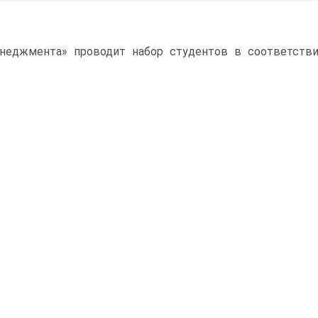
График работы и контакты
Схема проезда
неджмента» проводит набор студентов в соответств
Вакансии института