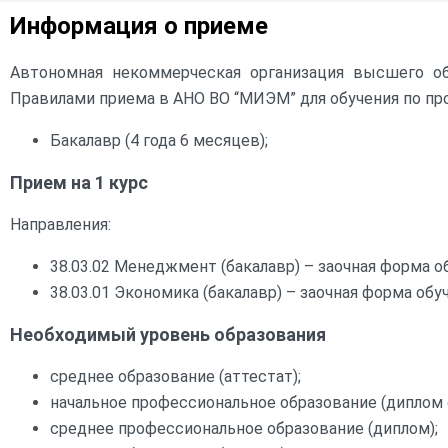
Структура и органы управления
образовательной организацией
Повышение квали
Информация о приеме
Документы
Автономная некоммерческая организация высшего о
Правилами приема в АНО ВО “МИЭМ” для обучения по п
Образование
Бакалавр (4 года 6 месяцев);
Образовательные стандарты и
требования
Прием на 1 курс
Направления:
Руководство
38.03.02 Менеджмент (бакалавр) – заочная форма о
Педагогический состав
38.03.01 Экономика (бакалавр) – заочная форма обу
Материально-техническое
Необходимый уровень образования
обеспечение и оснащённость
образовательного процесса.
Доступная среда
среднее образование (аттестат);
начальное профессиональное образование (диплом 
Стипендии и меры поддержки
среднее профессиональное образование (диплом);
обучающихся