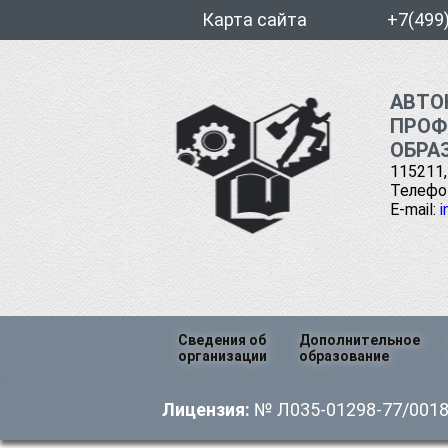
Карта сайта
+7(499
АВТО
ПРОФ
ОБРА
115211,
Телефон
E-mail:
i
Перейти
Сведения об
Дополнительное
к
организации
образование
содержимому
Основные сведения
Профессиональна
Лицензия:
№ Л035-01298-77/00185
переподготовка