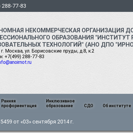
) 288-77-83
НОМНАЯ НЕКОММЕРЧЕСКАЯ ОРГАНИЗАЦИЯ Д
ЕССИОНАЛЬНОГО ОБРАЗОВАНИЯ "ИНСТИТУТ 
ЗОВАТЕЛЬНЫХ ТЕХНОЛОГИЙ" (АНО ДПО "ИРНО
 г. Москва, ул. Борисовские пруды, д.8, к.2
: +7(499) 288-77-83
nfo@anoirnot.ru
Ранняя
Инклюзивное
профориентация
образование
СДО
Об институте
я
Руководств
459 от «03» сентября 2014 г.