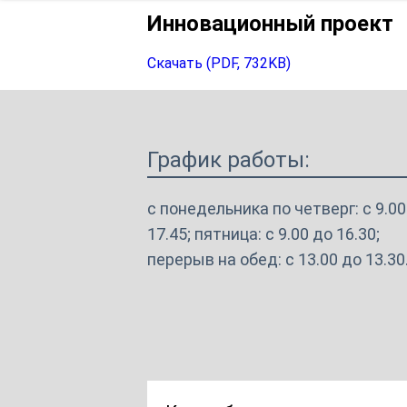
Структура и органы управления
образовательной организацией
Повышение квали
Инновационный проект
Документы
Скачать (PDF, 732KB)
Образование
Образовательные стандарты и
График работы:
требования
Руководство
с понедельника по четверг: с 9.00
17.45; пятница: с 9.00 до 16.30;
Педагогический состав
перерыв на обед: с 13.00 до 13.30
Материально-техническое
обеспечение и оснащённость
образовательного процесса.
Доступная среда
Стипендии и меры поддержки
обучающихся